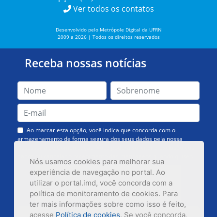
Ver todos os contatos
Desenvolvido pelo Metrópole Digital da UFRN
2009 a 2026 | Todos os direitos reservados
Receba nossas notícias
Ao marcar esta opção, você indica que concorda com o
armazenamento de forma segura dos seus dados pela nossa
Assessoria de Comunicação. Você poderá solicitar a exclusão dos
dados ou cancelar o recebimento das mensagens quando quiser.
Nós usamos cookies para melhorar sua
experiência de navegação no portal. Ao
utilizar o portal.imd, você concorda com a
política de monitoramento de cookies. Para
ter mais informações sobre como isso é feito,
acesse
Política de cookies
. Se você concorda,