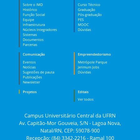
Sobre o IMD
Curso Técnico
Histórico
Graduação
Função Social
Pós-graduação
Equipe
PES
Infraestrutura
MOOC
Núcleos Integradores
Dúvidas
Sistemas
Documentos
Parcerias
Comunicação
Empreendedorismo
Eventos
Metrópole Parque
Notícias
Jerimum Jobs
Sugestões de pauta
Dúvidas
Publicações
Newsletter
Projetos
Editais
Ver todos
Campus Universitário Central da UFRN
Av. Capitão-Mor Gouveia, S/N - Lagoa Nova,
Natal/RN, CEP: 59078-900
Recepção: (84) 3342-2216 - Ramal 100