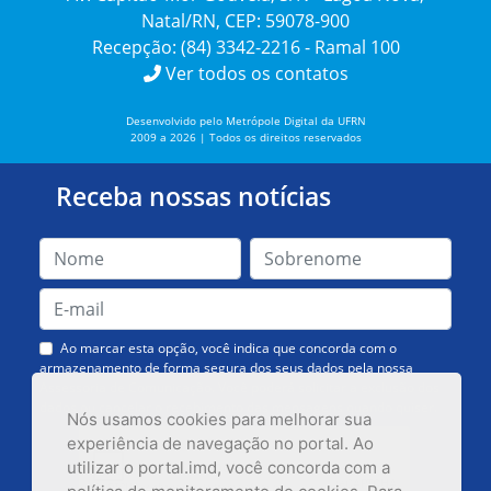
Natal/RN, CEP: 59078-900
Recepção: (84) 3342-2216 - Ramal 100
Ver todos os contatos
Desenvolvido pelo Metrópole Digital da UFRN
2009 a 2026 | Todos os direitos reservados
Receba nossas notícias
Ao marcar esta opção, você indica que concorda com o
armazenamento de forma segura dos seus dados pela nossa
Assessoria de Comunicação. Você poderá solicitar a exclusão dos
dados ou cancelar o recebimento das mensagens quando quiser.
Nós usamos cookies para melhorar sua
experiência de navegação no portal. Ao
utilizar o portal.imd, você concorda com a