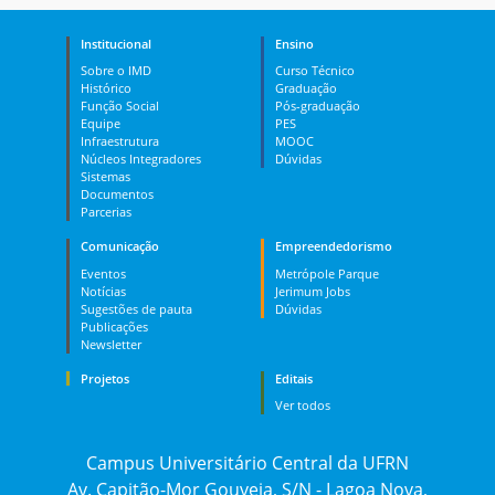
Institucional
Ensino
Sobre o IMD
Curso Técnico
Histórico
Graduação
Função Social
Pós-graduação
Equipe
PES
Infraestrutura
MOOC
Núcleos Integradores
Dúvidas
Sistemas
Documentos
Parcerias
Comunicação
Empreendedorismo
Eventos
Metrópole Parque
Notícias
Jerimum Jobs
Sugestões de pauta
Dúvidas
Publicações
Newsletter
Projetos
Editais
Ver todos
Campus Universitário Central da UFRN
Av. Capitão-Mor Gouveia, S/N - Lagoa Nova,