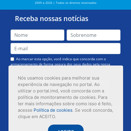
2009 a 2026 | Todos os direitos reservados
Receba nossas notícias
Ao marcar esta opção, você indica que concorda com o
armazenamento de forma segura dos seus dados pela nossa
Assessoria de Comunicação. Você poderá solicitar a exclusão dos
dados ou cancelar o recebimento das mensagens quando quiser.
Nós usamos cookies para melhorar sua
experiência de navegação no portal. Ao
utilizar o portal.imd, você concorda com a
política de monitoramento de cookies. Para
ter mais informações sobre como isso é feito,
acesse
Política de cookies
. Se você concorda,
Inscrever-se
clique em ACEITO.