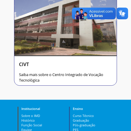
CIVT
Saiba mais sobre o Centro Integrado de Vocação
Tecnológica
Institucional
Ensino
Sobre o IMD
Curso Técnico
Histórico
Graduação
Função Social
Pós-graduação
Equipe
PES