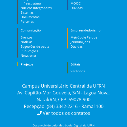
Infraestrutura
MOOC
Núcleos Integradores
Dúvidas
Sistemas
Documentos
Parcerias
Comunicação
Empreendedorismo
Eventos
Metrópole Parque
Notícias
Jerimum Jobs
Sugestões de pauta
Dúvidas
Publicações
Newsletter
Projetos
Editais
Ver todos
Campus Universitário Central da UFRN
Av. Capitão-Mor Gouveia, S/N - Lagoa Nova,
Natal/RN, CEP: 59078-900
Recepção: (84) 3342-2216 - Ramal 100
Ver todos os contatos
Desenvolvido pelo Metrópole Digital da UFRN