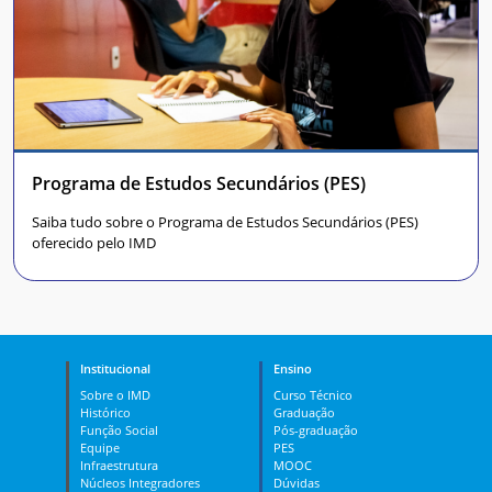
Programa de Estudos Secundários (PES)
Saiba tudo sobre o Programa de Estudos Secundários (PES)
oferecido pelo IMD
Institucional
Ensino
Sobre o IMD
Curso Técnico
Histórico
Graduação
Função Social
Pós-graduação
Equipe
PES
Infraestrutura
MOOC
Núcleos Integradores
Dúvidas