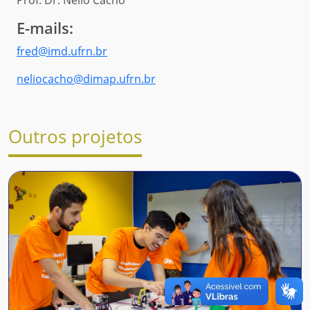
Prof. Dr. Nélio Cacho
E-mails:
fred@imd.ufrn.br
neliocacho@dimap.ufrn.br
Outros projetos