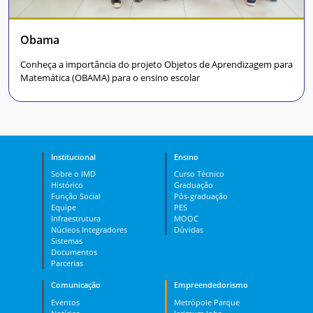
Obama
Conheça a importância do projeto Objetos de Aprendizagem para
Matemática (OBAMA) para o ensino escolar
Institucional
Ensino
Sobre o IMD
Curso Técnico
Histórico
Graduação
Função Social
Pós-graduação
Equipe
PES
Infraestrutura
MOOC
Núcleos Integradores
Dúvidas
Sistemas
Documentos
Parcerias
Comunicação
Empreendedorismo
Eventos
Metrópole Parque