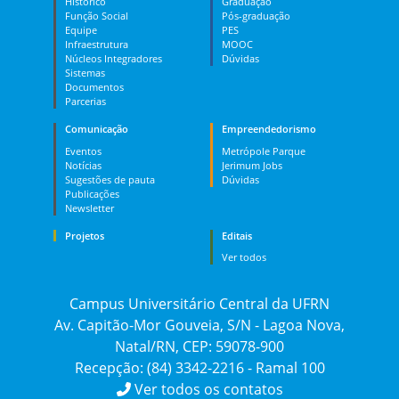
Histórico
Graduação
Função Social
Pós-graduação
Equipe
PES
Infraestrutura
MOOC
Núcleos Integradores
Dúvidas
Sistemas
Documentos
Parcerias
Comunicação
Empreendedorismo
Eventos
Metrópole Parque
Notícias
Jerimum Jobs
Sugestões de pauta
Dúvidas
Publicações
Newsletter
Projetos
Editais
Ver todos
Campus Universitário Central da UFRN
Av. Capitão-Mor Gouveia, S/N - Lagoa Nova,
Natal/RN, CEP: 59078-900
Recepção: (84) 3342-2216 - Ramal 100
Ver todos os contatos