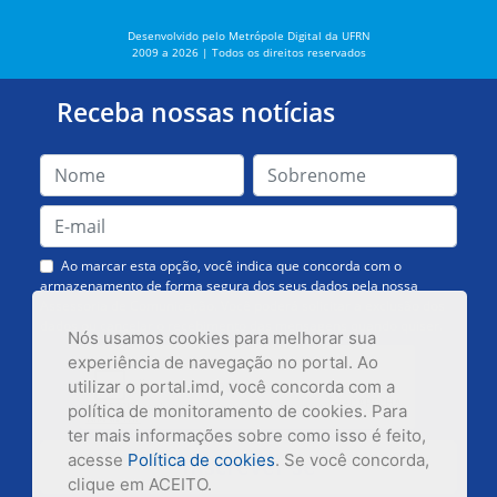
Desenvolvido pelo Metrópole Digital da UFRN
2009 a 2026 | Todos os direitos reservados
Receba nossas notícias
Ao marcar esta opção, você indica que concorda com o
armazenamento de forma segura dos seus dados pela nossa
Assessoria de Comunicação. Você poderá solicitar a exclusão dos
dados ou cancelar o recebimento das mensagens quando quiser.
Nós usamos cookies para melhorar sua
experiência de navegação no portal. Ao
utilizar o portal.imd, você concorda com a
política de monitoramento de cookies. Para
ter mais informações sobre como isso é feito,
acesse
Política de cookies
. Se você concorda,
Inscrever-se
clique em ACEITO.