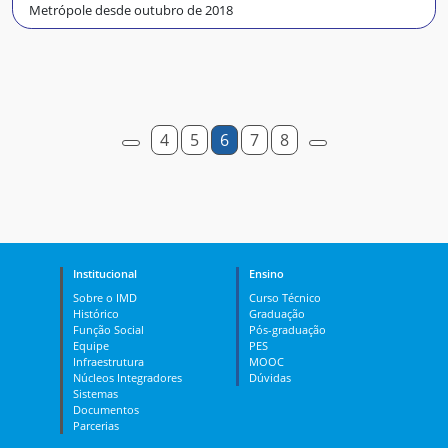
Metrópole desde outubro de 2018
4
5
6
7
8
Institucional
Ensino
Sobre o IMD
Curso Técnico
Histórico
Graduação
Função Social
Pós-graduação
Equipe
PES
Infraestrutura
MOOC
Núcleos Integradores
Dúvidas
Sistemas
Documentos
Parcerias