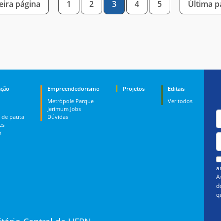
ira página
1
2
3
4
5
Última 
ção
Empreendedorismo
Projetos
Editais
Metrópole Parque
Ver todos
Jerimum Jobs
 de pauta
Dúvidas
es
r
a
A
d
q