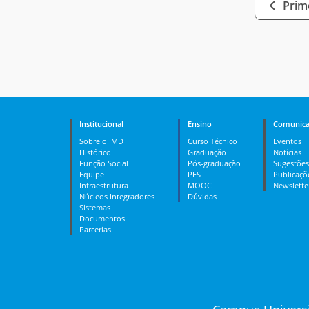
Prime
Institucional
Ensino
Comunica
Sobre o IMD
Curso Técnico
Eventos
Histórico
Graduação
Notícias
Função Social
Pós-graduação
Sugestões
Equipe
PES
Publicaçõ
Infraestrutura
MOOC
Newslette
Núcleos Integradores
Dúvidas
Sistemas
Documentos
Parcerias