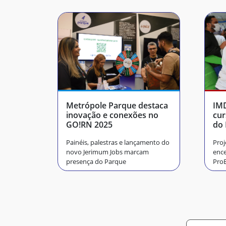
Metrópole Parque destaca
IMD
inovação e conexões no
cur
GO!RN 2025
do 
Painéis, palestras e lançamento do
Proj
novo Jerimum Jobs marcam
ence
presença do Parque
ProE