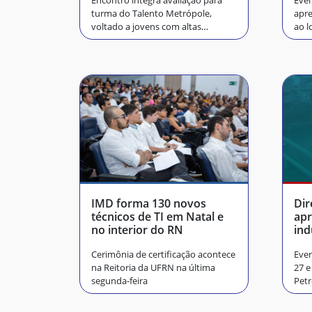
Encontro integra avaliação para
Even
turma do Talento Metrópole,
apre
voltado a jovens com altas
ao l
habilidades
IMD forma 130 novos
Dir
técnicos de TI em Natal e
apr
no interior do RN
ind
Cerimônia de certificação acontece
Even
na Reitoria da UFRN na última
27 e
segunda-feira
Petr