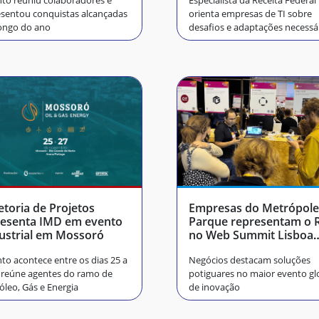
to reuniu colaboradores e
Especialista da Receita Federal
tecnologia
sentou conquistas alcançadas
orienta empresas de TI sobre
ongo do ano
desafios e adaptações necessá
etoria de Projetos
Empresas do Metrópole
esenta IMD em evento
Parque representam o RN
ustrial em Mossoró
no Web Summit Lisboa
2025
to acontece entre os dias 25 a
Negócios destacam soluções
 reúne agentes do ramo de
potiguares no maior evento gl
óleo, Gás e Energia
de inovação