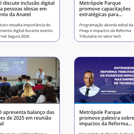
 discute inclusão digital
Metrópole Parque
a pessoas idosas em
promove capacitações
nto da Anatel
estratégicas para
empresas em março
ituto ressalta importância do
Programação aborda edital da
amento digital durante evento
Finep e impactos da Reforma
rnet Segura 2026
Tributária no setor tech
 apresenta balanço das
Metrópole Parque
es de 2025 em reunião
promove palestra sobre
al
impactos da Reforma
Tributária no setor de