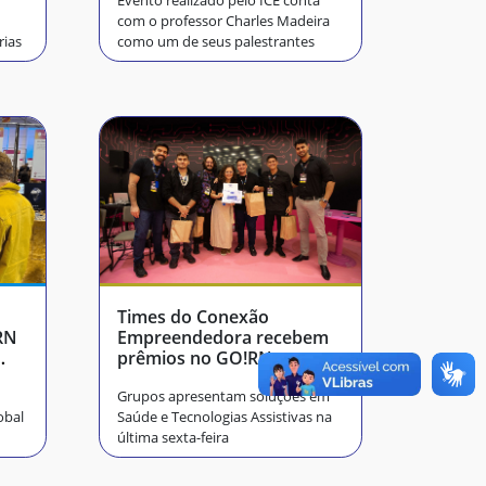
Evento realizado pelo ICE conta
com o professor Charles Madeira
rias
como um de seus palestrantes
Times do Conexão
Empreendedora recebem
prêmios no GO!RN
Grupos apresentam soluções em
obal
Saúde e Tecnologias Assistivas na
última sexta-feira