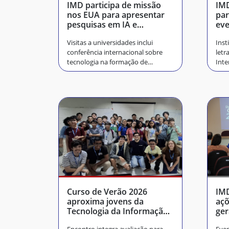
IMD participa de missão
IMD
nos EUA para apresentar
par
pesquisas em IA e
eve
educação
Visitas a universidades inclui
Inst
conferência internacional sobre
letr
tecnologia na formação de
Inte
professores
Curso de Verão 2026
IMD
aproxima jovens da
açõ
Tecnologia da Informação
ger
no IMD